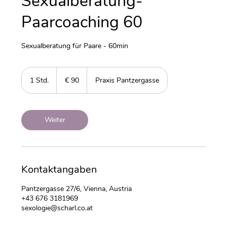
Sexualberatung-
Paarcoaching 60
Sexualberatung für Paare - 60min
90
Euro
1 Std.
1
€ 90
Praxis Pantzergasse
S
t
d
Weiter
Kontaktangaben
Pantzergasse 27/6, Vienna, Austria
+43 676 3181969
sexologie@scharl.co.at